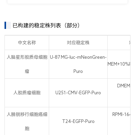
已构建的稳定株列表（部分）
中文名称
对应稳定株
对
人脑星形胶质母细胞
U-87 MG-luc-mNeonGreen-
MEM+10%FBS
瘤
Puro
DMEM+1
人胶质瘤细胞
U251-CMV-EGFP-Puro
P
人膀胱移行细胞癌细
RPMI-164
T24-EGFP-Puro
胞
P