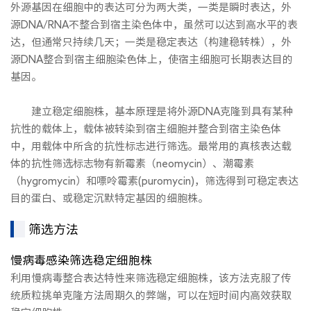
外源基因在细胞中的表达可分为两大类，一类是瞬时表达，外
源DNA/RNA不整合到宿主染色体中，虽然可以达到高水平的表
达，但通常只持续几天；一类是稳定表达（构建稳转株），外
源DNA整合到宿主细胞染色体上，使宿主细胞可长期表达目的
基因。
建立稳定细胞株，基本原理是将外源DNA克隆到具有某种
抗性的载体上，载体被转染到宿主细胞并整合到宿主染色体
中，用载体中所含的抗性标志进行筛选。最常用的真核表达载
体的抗性筛选标志物有新霉素（neomycin）、潮霉素
（hygromycin）和嘌呤霉素(puromycin)，筛选得到可稳定表达
目的蛋白、或稳定沉默特定基因的细胞株。
筛选方法
慢病毒感染筛选稳定细胞株
利用慢病毒整合表达特性来筛选稳定细胞株，该方法克服了传
统质粒挑单克隆方法周期久的弊端，可以在短时间内高效获取