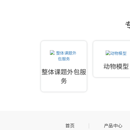
动物模型
整体课题外包服
务
首页
产品中心