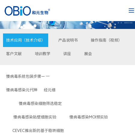
技术应用（技术介绍）
产品说明书
操作指南（视频）
客户文献
培训教学
讲座
展会
慢病毒系统包装步骤— 一
慢病毒感染元代神经元细 
  慢病毒感染细胞筛选稳定
 慢病毒感染贴壁细胞实验
慢病毒感染MOI预实验 
 CEVEC推出新的基于稳转细胞