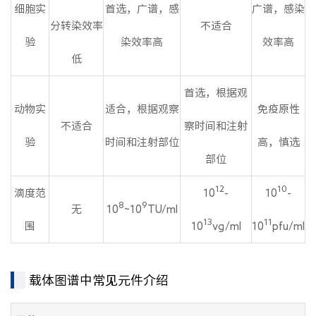
细胞实
首选，广谱，感
广谱，感染
分转染效率
不适合
验
染效率高
效率高
低
首选，根据观
动物实
适合，根据观察
免疫原性
不适合
察时间和注射
验
时间和注射部位
高，慎选
部位
12
10
滴度范
10
-
10
-
8
9
无
10
~10
TU/ml
13
11
围
10
vg/ml
10
pfu/ml
载体图谱中常见元件介绍