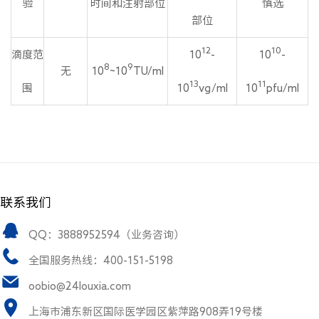
验
时间和注射部位
慎选
部位
12
10
滴度范
10
-
10
-
8
9
无
10
~10
TU/ml
13
11
围
10
vg/ml
10
pfu/ml
联系我们
QQ：3888952594（业务咨询）
全国服务热线：400-151-5198
oobio@24louxia.com
上海市浦东新区国际医学园区紫萍路908弄19号楼