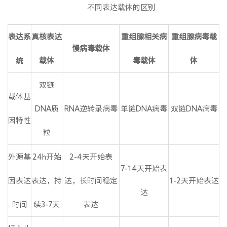
不同表达载体的区别
表达
系
真核表达
重组腺相关
病
重组腺病毒载
慢病毒载体
统
载体
毒
载体
体
双链
载体基
DNA质
RNA逆转录病毒
单链DNA病毒
双链DNA病毒
因特性
粒
外源基
24h开始
2-4天开始表
7-14天开始表
因表达
表达，持
达，长时间稳定
1-2天开始表达
达
时间
续3-7天
表达