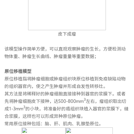
皮下成瘤
该模型操作简单方便，可以直观观察肿瘤的生长，方便检测动
物体重、肿瘤生长曲线、肿瘤重量等重要数据；
原位移植模型
原位移植指将肿瘤细胞或肿瘤组织块原位移植到免疫缺陷动物
的组织器官内，使之产生肿瘤并形成自发性转移灶。
其方法是将稀释好的肿瘤细胞直接接种到器官的浆膜下。或者
3
先将肿瘤细胞皮下接种，达500-800mm
左右，瘤组织取出切
3
成1-3mm
的小块，将准备好的癌组织块植入器官的浆膜下，缝
合浆膜，这样也可以形成异种原位肿瘤。
常用原位接种包括：脑、肝、肌肉、乳腺垫原位。